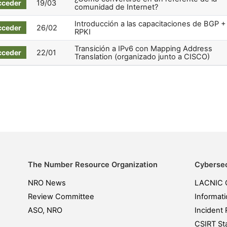
cceder
19/03
comunidad de Internet?
Introducción a las capacitaciones de BGP +
cceder
26/02
RPKI
Transición a IPv6 con Mapping Address
cceder
22/01
Translation (organizado junto a CISCO)
The Number Resource Organization
Cybersec
NRO News
LACNIC 
Review Committee
Informati
ASO, NRO
Incident 
CSIRT Sta