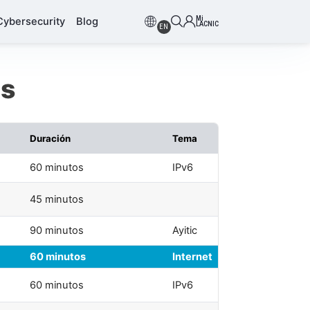
Mi
Cybersecurity
Blog
LACNIC
EN
os
Duración
Tema
60 minutos
IPv6
45 minutos
90 minutos
Ayitic
60 minutos
Internet
60 minutos
IPv6