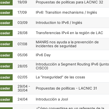
19/09
Propuestas de politicas para LACNIC 32
cceder
17/09
IPv6: Transition mechanisms / Inglés
cceder
03/09
Introduction to IPv6 / Inglés
cceder
28/08
Transferencias IPv4 en la región de LAC
cceder
MANRS nos ayuda a la prevención de
cceder
07/08
incidentes de seguridad
05/06
IPv6 Day
cceder
Introducción a Segment Routing IPv6 (junto
cceder
28/05
CISCO)
02/05
La "inseguridad" de las cosas
cceder
29/04 -
cceder
Propuestas de políticas - LACNIC 31
30/04
24/04
Introducción a Jool
cceder
¿Cómo convertirse en un referente de la