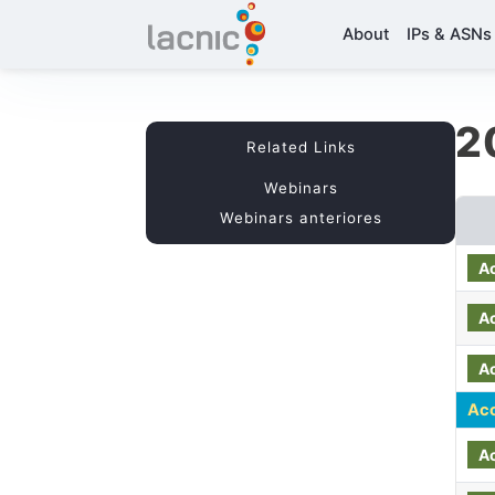
About
IPs & ASNs
2
Related Links
Webinars
Webinars anteriores
A
A
A
Ac
A