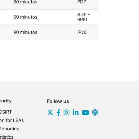
60 minutos
PDP
BGP -
60 minutos
RPKI
90 minutos
IPv6
urity
Follow us
CSIRT
on for LEAs
Reporting
tistics