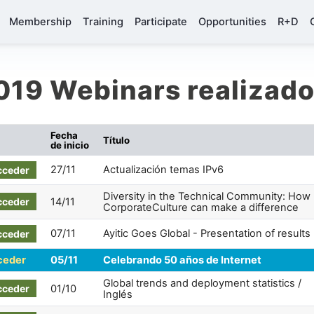
Membership
Training
Participate
Opportunities
R+D
019 Webinars realizad
Fecha
Título
de inicio
27/11
Actualización temas IPv6
cceder
Diversity in the Technical Community: How
cceder
14/11
CorporateCulture can make a difference
07/11
Ayitic Goes Global - Presentation of results
cceder
ceder
05/11
Celebrando 50 años de Internet
Global trends and deployment statistics /
cceder
01/10
Inglés