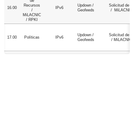
de
Recursos
Updown /
Solicitud de 
16.00
IPv6
/
Geofeeds
/ MiLACNIC 
MiLACNIC
/ RPKI
Updown /
Solicitud de 
17.00
Políticas
IPv6
Geofeeds
/ MiLACNIC 