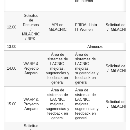
de Internet
Solicitud
de
Recursos
API de
FRIDA, Lista
Solicitud de 
12.00
/
MiLACNIC
IT Women
/ MiLACNIC 
MiLACNIC
/ RPKI
13.00
Almuerzo
Área de
Área de
sistemas de
sistemas de
WARP &
LACNIC:
LACNIC:
Solicitud de 
14.00
Proyecto
mejoras,
mejoras,
/ MiLACNIC 
Amparo
sugerencias y
sugerencias y
feedback en
feedback en
general
general
Área de
Área de
sistemas de
sistemas de
WARP &
LACNIC:
LACNIC:
Solicitud de 
15.00
Proyecto
mejoras,
mejoras,
/ MiLACNIC 
Amparo
sugerencias y
sugerencias y
feedback en
feedback en
general
general
Solicitud