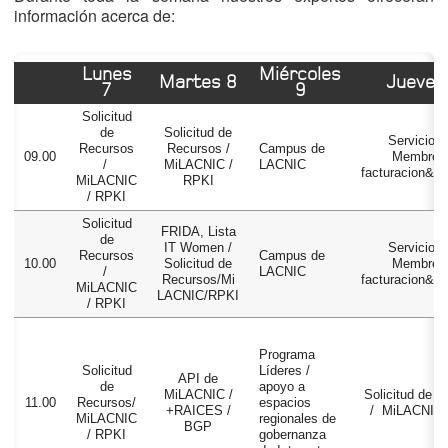
información acerca de:
Lunes
Miércoles
Martes 8
Jueves
7
9
Solicitud
de
Solicitud de
Servicios 
Recursos
Recursos /
Campus de
09.00
Membresi
/
MiLACNIC /
LACNIC
facturacion&c
MiLACNIC
RPKI
/ RPKI
Solicitud
FRIDA, Lista
de
IT Women /
Servicios 
Recursos
Campus de
10.00
Solicitud de
Membresi
/
LACNIC
Recursos/Mi
facturacion&c
MiLACNIC
LACNIC/RPKI
/ RPKI
Programa
Solicitud
Líderes /
API de
de
apoyo a
MiLACNIC /
Solicitud de 
11.00
Recursos/
espacios
+RAICES /
/ MiLACNIC 
MiLACNIC
regionales de
BGP
/ RPKI
gobernanza