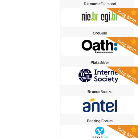
Diamante
Diamond
Oro
Gold
Plata
Silver
Bronce
Bronze
Peering Forum