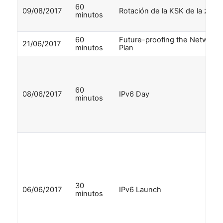
60
09/08/2017
Rotación de la KSK de la zona 
minutos
60
Future-proofing the Network 
21/06/2017
minutos
Plan
60
08/06/2017
IPv6 Day
minutos
30
06/06/2017
IPv6 Launch
minutos