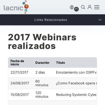
PT
Links Relacionados
2017 Webinars
realizados
Fecha de
Duración
Título
inicio
22/11/2017
2 días
Enrutamiento con OSPFv3 e IS
60
24/08/2017
¿Como Facebook opera su red?
minutos
120
15/08/2017
Reducing Systemic Cyber Ris
minutos