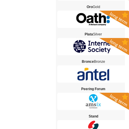
Oro
Gold
Plata
Silver
Bronce
Bronze
Peering Forum
Stand