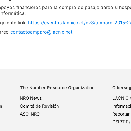
poyos financieros para la compra de pasaje aéreo u hospeda
Informática.
iguiente link:
https://eventos.lacnic.net/ev3/amparo-2015-2/
orreo
contactoamparo@lacnic.net
The Number Resource Organization
Ciberseg
NRO News
LACNIC 
ón
Comité de Revisión
Informac
ASO, NRO
Reportar 
CSIRT Est