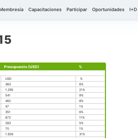
Membresía
Capacitaciones
Participar
Oportunidades
I+D
15
Presupuesto (USD)
%
USD
%
363
6%
1.295
21%
541
9%
462
8%
47
1%
351
6%
672
11%
283
5%
70
1%
1.926
31%