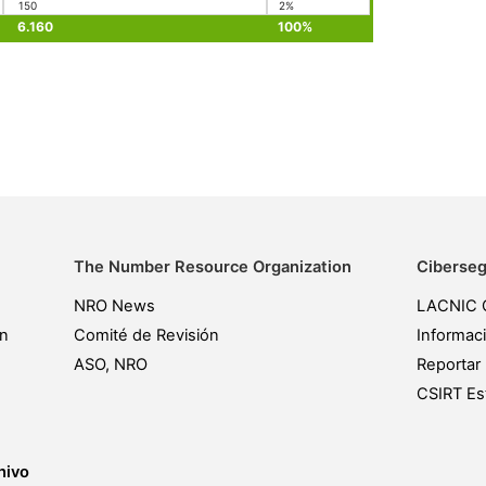
150
2%
6.160
100%
The Number Resource Organization
Ciberseg
NRO News
LACNIC 
ón
Comité de Revisión
Informac
ASO, NRO
Reportar 
CSIRT Est
hivo