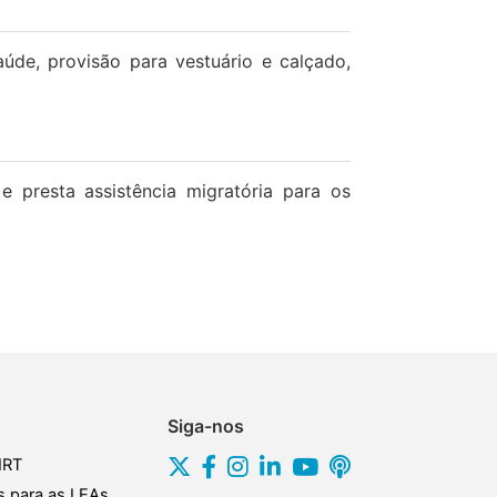
de, provisão para vestuário e calçado,
presta assistência migratória para os
Siga-nos
IRT
s para as LEAs