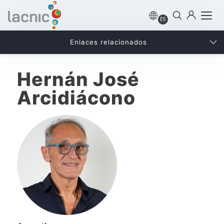
ES
Enlaces relacionados
Hernán José
Arcidiácono